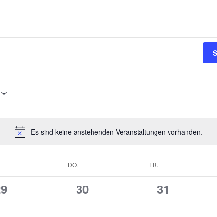
S
Es sind keine anstehenden Veranstaltungen vorhanden.
H
i
n
DO.
FR.
w
e
0
0
0
29
30
31
i
s
V
V
V