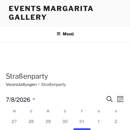
Zum
EVENTS MARGARITA
Inhalt
GALLERY
springen
Menü
Straßenparty
Veranstaltungen
Straßenparty
7/8/2026
V
V
S
M
u
e
e
o
D
c
M
D
M
D
F
S
S
K
n
r
a
r
h
a
a
a
h
h
h
h
h
h
h
27
28
29
30
31
1
e
2
t
a
t
n
a
a
a
a
a
a
a
l
u