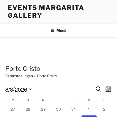
Zum
EVENTS MARGARITA
Inhalt
GALLERY
springen
Menü
Porto Cristo
Veranstaltungen
Porto Cristo
8/8/2026
V
V
S
M
u
e
e
o
D
c
M
D
M
D
F
S
S
K
n
r
a
r
h
a
a
a
h
h
h
h
h
h
h
27
28
29
30
31
1
e
2
t
a
t
n
a
a
a
a
a
a
a
l
u